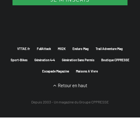
VTTAE.fr
FullAttack
MX2K
Enduro Mag
Trail Adventure Mag
Sport-Bikes
Génération 4×4
Génération Sans Permis
Boutique CPPRESSE
Escapade Magazine
Maisons A Vivre
Retour en haut
Depuis 2003 - Un magazine du
Groupe CPPRESSE