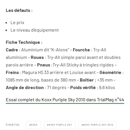
Les défauts :
Le prix
Le niveau d’équipement
Fiche Technique :
Cadre
: Aluminium dit “K-Alone” –
Fourche
: Try-All
aluminium –
Roues
: Try-All simple paroi avant et doubles
parois arrière –
Pneus
:Try-All Sticky à tringles rigides –
Freins
: Magura HS 33 arrière et Louise avant –
Géométrie
:
1085 mm de long, bases de 380 mm –
Boîtier :
+35 mm –
Angle de direction
: 71 degrés –
Poids vérifié
: 9,6 kilos
Essai complet du Koxx Purlple Sky 2010 dans TrialMag n°44
ÉTIQUETTES
KOXX
KOXX PURPLE SKY
KOXX PURPLE SKY 2010