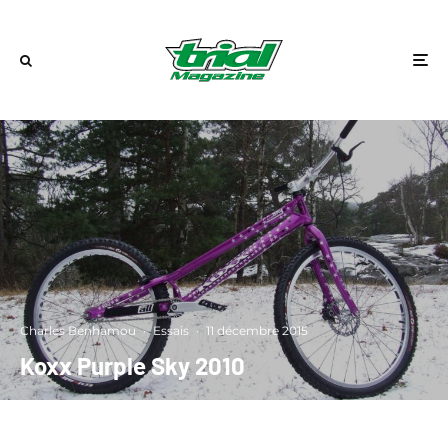
Charles Benhamou
·
Essais
·
11 décembre 2015
Koxx Purple Sky 2010