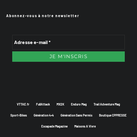
Abonnez-vous à notre newsletter
VTTAE.fr
FullAttack
MX2K
Enduro Mag
Trail Adventure Mag
Sport-Bikes
Génération 4×4
Génération Sans Permis
Boutique CPPRESSE
Escapade Magazine
Maisons A Vivre