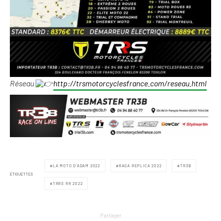
Réseau
http://trsmotorcyclesfrance.com/reseau.html
LA MOTO D'ADAM 2022
RAGA REPLICA 2022
TR3B
ÉTIQUETTES
TRRS RR 2022
Partager