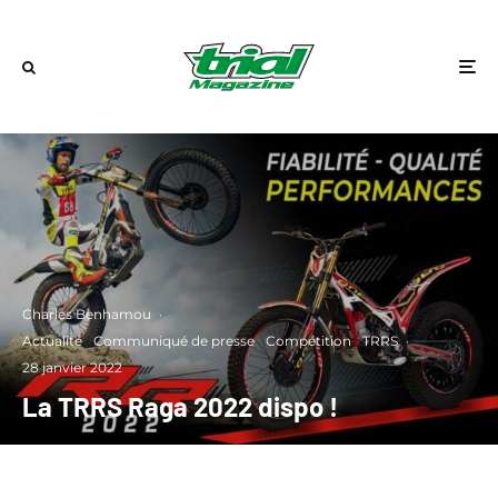
Charles Benhamou
·
Actualité
Communiqué de presse
Compétition
TRRS
·
28 janvier 2022
La TRRS Raga 2022 dispo !