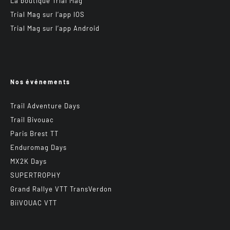
La boutique Trial Mag
Trial Mag sur l’app IOS
Trial Mag sur l’app Android
Nos événements
Trail Adventure Days
Trail Bivouac
Paris Brest TT
Enduromag Days
MX2K Days
SUPERTROPHY
Grand Rallye VTT TransVerdon
BiiVOUAC VTT