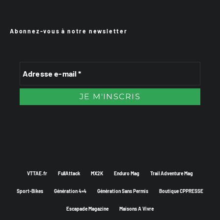
Abonnez-vous à notre newsletter
VTTAE.fr
FullAttack
MX2K
Enduro Mag
Trail Adventure Mag
Sport-Bikes
Génération 4×4
Génération Sans Permis
Boutique CPPRESSE
Escapade Magazine
Maisons A Vivre