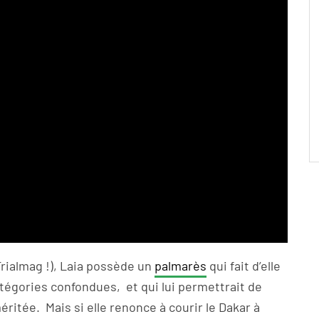
rialmag !), Laia possède un
palmarès
qui fait d’elle
atégories confondues, et qui lui permettrait de
itée. Mais si elle renonce à courir le Dakar à