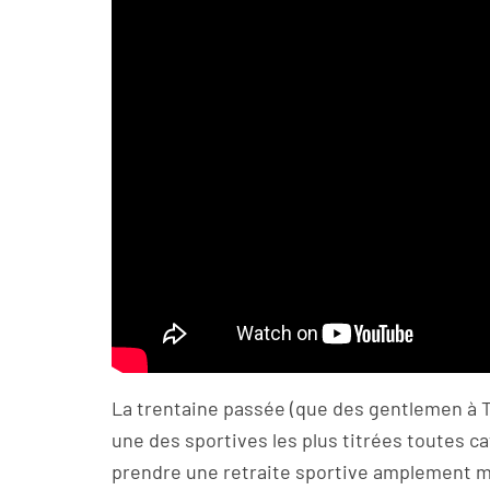
La trentaine passée (que des gentlemen à T
une des sportives les plus titrées toutes c
prendre une retraite sportive amplement mér