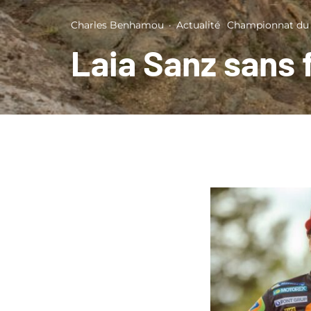
Charles Benhamou
·
Actualité
Championnat du
Laia Sanz sans 