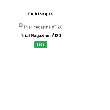
En kiosque
Trial Magazine n°120
6.90 €