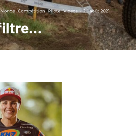
 Monde
Compétition
Pilote
Vidéos
·
20 août 2021
filtre…