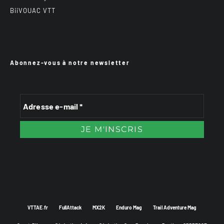
BiiVOUAC VTT
Abonnez-vous à notre newsletter
VTTAE.fr
FullAttack
MX2K
Enduro Mag
Trail Adventure Mag