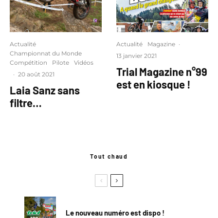
Actualité
Actualité
Magazine
·
Championnat du Monde
13 janvier 2021
Compétition
Pilote
Vidéos
Trial Magazine n°99
·
20 août 2021
est en kiosque !
Laia Sanz sans
filtre…
Tout chaud
Le nouveau numéro est dispo !