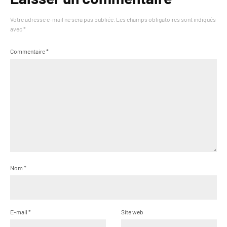
Votre adresse e-mail ne sera pas publiée.
Les champs obligatoires sont indiqués
avec
*
Commentaire
*
Nom
*
E-mail
*
Site web