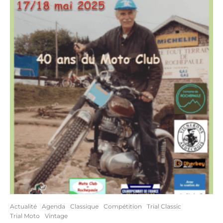
Actualité
Agenda
Classique
Compétition
Trial Classic
Trial Moto
Vintage