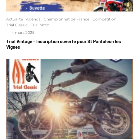
Actualité
Agenda
Championnat de France
Compétition
Trial Classic
Trial Moto
·
4 mars 2025
Trial Vintage – Inscription ouverte pour St Pantaléon les
Vignes