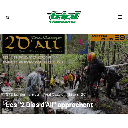
Charles Benhamou
·
Trial Classic
·
25 avril 2014
Les "2 Días d’All" approchent