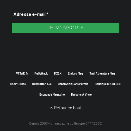
VTTAE.fr
FullAttack
MX2K
Enduro Mag
Trail Adventure Mag
Sport-Bikes
Génération 4×4
Génération Sans Permis
Boutique CPPRESSE
Escapade Magazine
Maisons A Vivre
Retour en haut
Depuis 2003 - Un magazine du
Groupe CPPRESSE