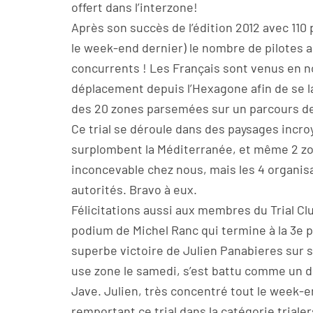
offert dans l’interzone!
Après son succès de l’édition 2012 avec 110 
le week-end dernier) le nombre de pilotes 
concurrents ! Les Français sont venus en no
déplacement depuis l’Hexagone afin de se lan
des 20 zones parsemées sur un parcours de
Ce trial se déroule dans des paysages inc
surplombent la Méditerranée, et même 2 zo
inconcevable chez nous, mais les 4 organis
autorités. Bravo à eux.
Félicitations aussi aux membres du Trial Cl
podium de Michel Ranc qui termine à la 3e pl
superbe victoire de Julien Panabieres sur s
use zone le samedi, s’est battu comme un dia
Jave. Julien, très concentré tout le week-e
remportant ce trial dans la catégorie trialer