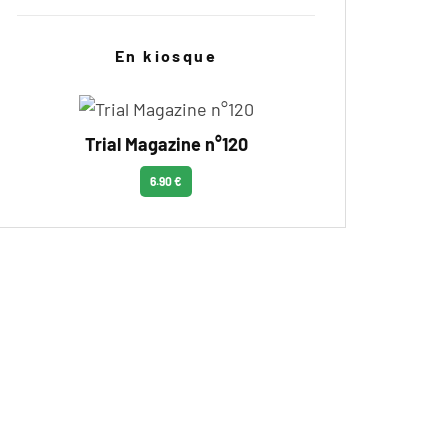
En kiosque
Trial Magazine n°120
6.90 €