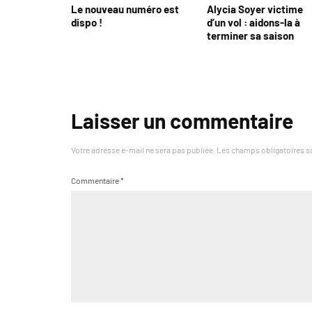
Le nouveau numéro est
Alycia Soyer victime
dispo !
d’un vol : aidons-la à
terminer sa saison
Laisser un commentaire
Votre adresse e-mail ne sera pas publiée.
Les champs obligatoires s
Commentaire
*