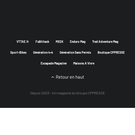
VTTAE.fr
FullAttack
MX2K
Enduro Mag
Trail Adventure Mag
Sport-Bikes
Génération 4×4
Génération Sans Permis
Boutique CPPRESSE
Escapade Magazine
Maisons A Vivre
Retour en haut
Depuis 2003 - Un magazine du
Groupe CPPRESSE