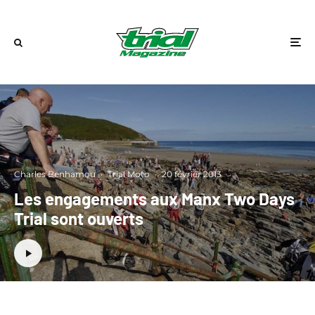
Charles Benhamou
·
Trial Moto
·
20 février 2013
Les engagements aux Manx Two Days
Trial sont ouverts