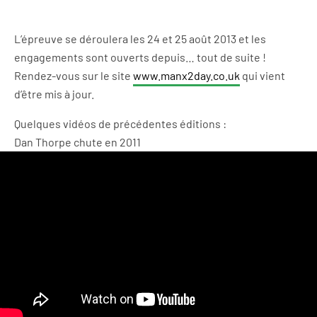
L’épreuve se déroulera les 24 et 25 août 2013 et les
engagements sont ouverts depuis… tout de suite !
Rendez-vous sur le site
www.manx2day.co.uk
qui vient
d’être mis à jour.
Quelques vidéos de précédentes éditions :
Dan Thorpe chute en 2011