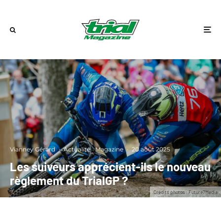
Vianney Gérard
·
Actualité
Magazine
·
20 août 2025
Les suiveurs apprécient-ils le nouveau
règlement du TrialGP ?
Crédits photos : Future7Media