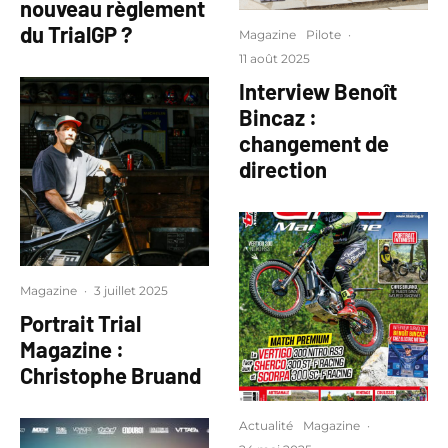
nouveau règlement
du TrialGP ?
Magazine
Pilote
·
11 août 2025
Interview Benoît
Bincaz :
changement de
direction
Magazine
·
3 juillet 2025
Portrait Trial
Magazine :
Christophe Bruand
Actualité
Magazine
·