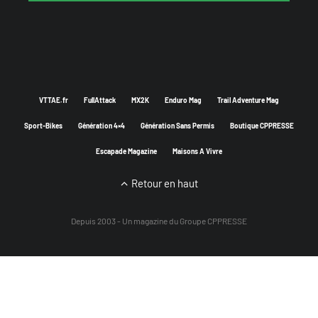
VTTAE.fr
FullAttack
MX2K
Enduro Mag
Trail Adventure Mag
Sport-Bikes
Génération 4×4
Génération Sans Permis
Boutique CPPRESSE
Escapade Magazine
Maisons A Vivre
Retour en haut
Depuis 2003 - Un magazine du
Groupe CPPRESSE