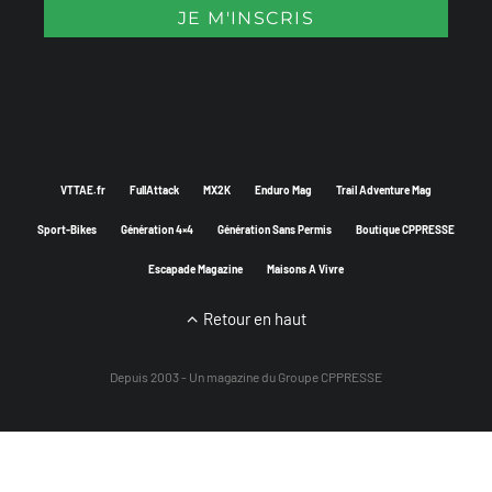
VTTAE.fr
FullAttack
MX2K
Enduro Mag
Trail Adventure Mag
Sport-Bikes
Génération 4×4
Génération Sans Permis
Boutique CPPRESSE
Escapade Magazine
Maisons A Vivre
Retour en haut
Depuis 2003 - Un magazine du
Groupe CPPRESSE