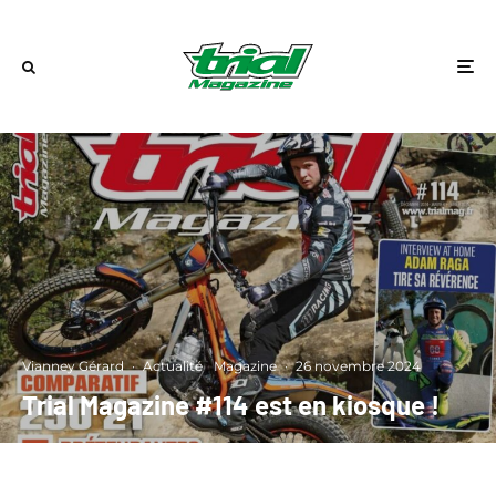
Vianney Gérard
·
Actualité
Magazine
·
26 novembre 2024
Trial Magazine #114 est en kiosque !