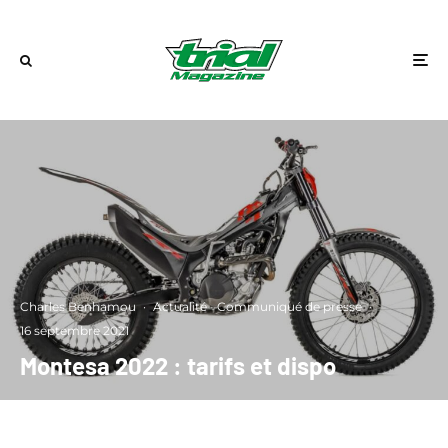
Charles Benhamou
·
Actualité
Communiqué de presse
·
16 septembre 2021
Montesa 2022 : tarifs et dispo