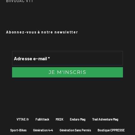
BiiVOUAC VTT
Abonnez-vous à notre newsletter
VTTAE.fr
FullAttack
MX2K
Enduro Mag
Trail Adventure Mag
Sport-Bikes
Génération 4×4
Génération Sans Permis
Boutique CPPRESSE