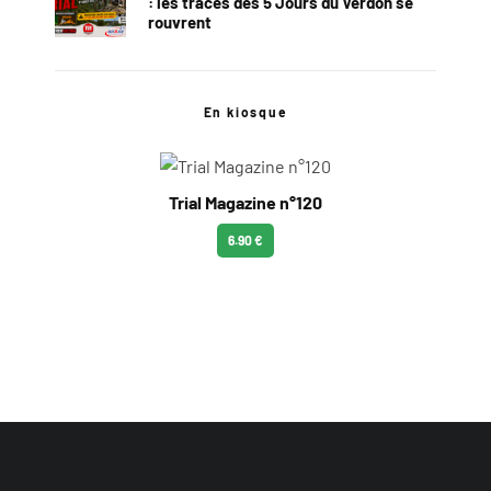
: les traces des 5 Jours du Verdon se
rouvrent
En kiosque
Trial Magazine n°120
6.90 €