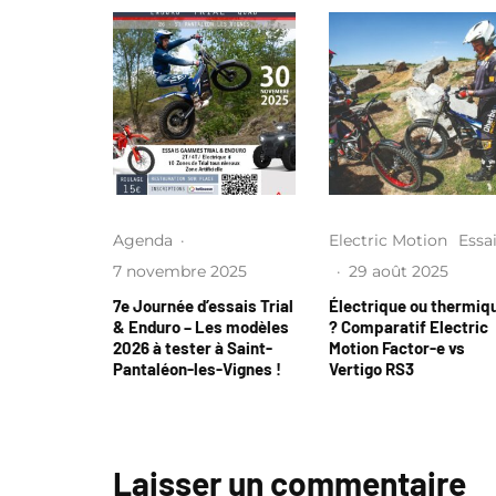
Agenda
·
Electric Motion
Essa
7 novembre 2025
·
29 août 2025
7e Journée d’essais Trial
Électrique ou thermiq
& Enduro – Les modèles
? Comparatif Electric
2026 à tester à Saint-
Motion Factor-e vs
Pantaléon-les-Vignes !
Vertigo RS3
Laisser un commentaire