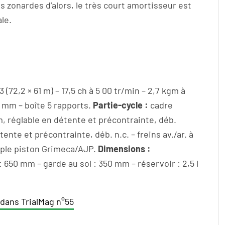
es zonardes d’alors, le très court amortisseur est
le.
(72,2 × 61 m) – 17,5 ch à 5 00 tr/min – 2,7 kgm à
 mm – boîte 5 rapports.
Partie-cycle :
cadre
m, réglable en détente et précontrainte, déb.
te et précontrainte, déb. n.c. – freins av./ar. à
mple piston Grimeca/AJP.
Dimensions :
 650 mm – garde au sol : 350 mm – réservoir : 2,5 l
 dans TrialMag n°55