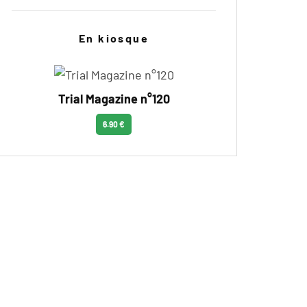
En kiosque
Trial Magazine n°120
6.90 €