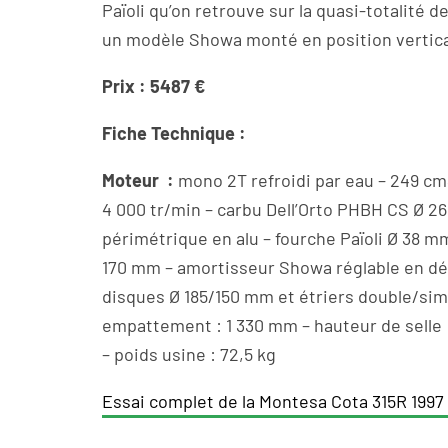
Païoli qu’on retrouve sur la quasi-totalité d
un modèle Showa monté en position vertica
Prix : 5487 €
Fiche Technique :
Moteur :
mono 2T refroidi par eau – 249 cm3 
4 000 tr/min – carbu Dell’Orto PHBH CS Ø 26
périmétrique en alu – fourche Païoli Ø 38 m
170 mm – amortisseur Showa réglable en déten
disques Ø 185/150 mm et étriers double/si
empattement : 1 330 mm – hauteur de selle :
– poids usine : 72,5 kg
Essai complet de la Montesa Cota 315R 1997