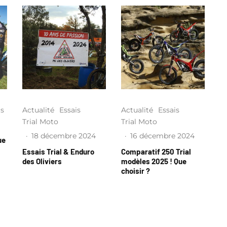
is
Actualité
Essais
Actualité
Essais
Trial Moto
Trial Moto
·
18 décembre 2024
·
16 décembre 2024
ue
Essais Trial & Enduro
Comparatif 250 Trial
des Oliviers
modèles 2025 ! Que
choisir ?