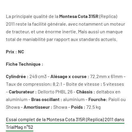
La principale qualité de la
Montesa Cota 315R
(Replica)
2011 reste la facilité générale, avec notamment un moteur
de tracteur, et une énorme inertie. Mais aussi un manque
total de maniabilité par rapport aux standards actuels.
Prix : NC
Fiche Technique :
Cylindrée :
249 cm3 –
Alésage x course :
72.2mm x 61mm –
Taux de compression
:
8.2:1 – Boite de vitesse
:
5 vitesses
–
Carburateur :
Dellorto PHBL 26 –
Châssis
:
deltabox en
aluminium –
Bras oscillant :
aluminium –
Fourche:
Paioli ou
Showa –
Amortisseur
:
Showa –
Poids
:
72.5 kg
Essai complet de la Montesa Cota 315R (Replica) 2011 dans
TrialMag n°52