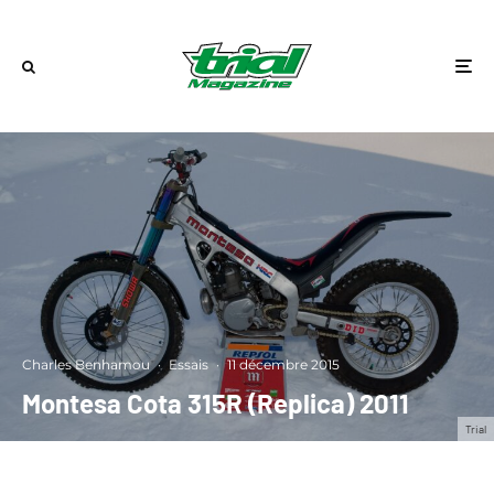
Charles Benhamou
·
Essais
·
11 décembre 2015
Montesa Cota 315R (Replica) 2011
Trial