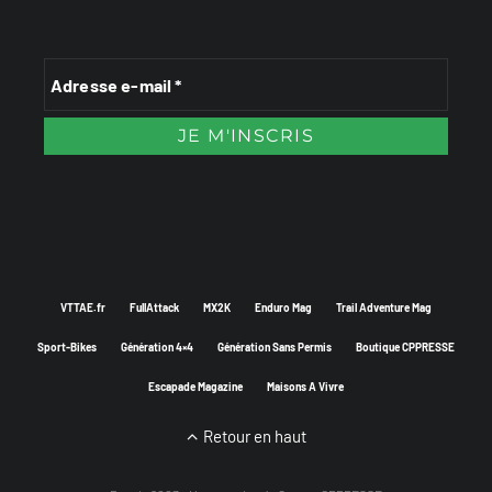
VTTAE.fr
FullAttack
MX2K
Enduro Mag
Trail Adventure Mag
Sport-Bikes
Génération 4×4
Génération Sans Permis
Boutique CPPRESSE
Escapade Magazine
Maisons A Vivre
Retour en haut