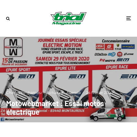
Charles Benhamou
·
Actualité
Agenda
·
24 février 2020
Motowebmarket : Essai motos
électrique