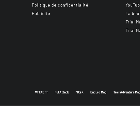
Politique de confidentialité
YouTu
Publicité
La bou
Trial M
Trial M
VTTAE.fr
FullAttack
MX2K
Enduro Mag
Trail Adventure Ma