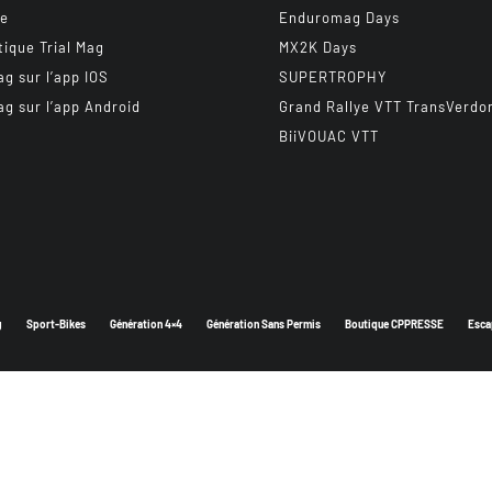
be
Enduromag Days
tique Trial Mag
MX2K Days
ag sur l’app IOS
SUPERTROPHY
ag sur l’app Android
Grand Rallye VTT TransVerdo
BiiVOUAC VTT
g
Sport-Bikes
Génération 4×4
Génération Sans Permis
Boutique CPPRESSE
Esca
Depuis 2003 - Un magazine du
Groupe CPPRESSE