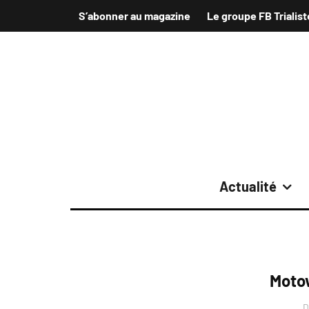
S’abonner au magazine
Le groupe FB Trialist
Actualité
Moto
D