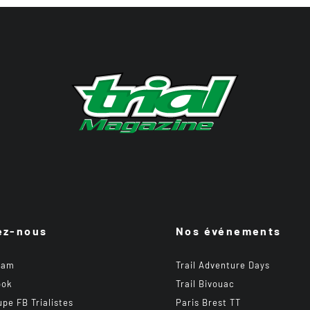
ez-nous
Nos événements
ram
Trail Adventure Days
ook
Trail Bivouac
upe FB Trialistes
Paris Brest TT