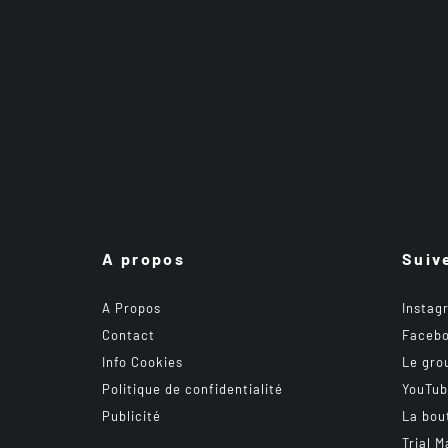
A propos
Suiv
A Propos
Instag
Contact
Faceb
Info Cookies
Le gro
Politique de confidentialité
YouTu
Publicité
La bou
Trial M