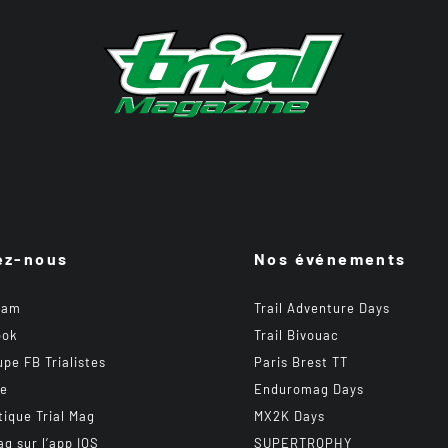
ez-nous
Nos événements
ram
Trail Adventure Days
ook
Trail Bivouac
upe FB Trialistes
Paris Brest TT
be
Enduromag Days
tique Trial Mag
MX2K Days
ag sur l’app IOS
SUPERTROPHY