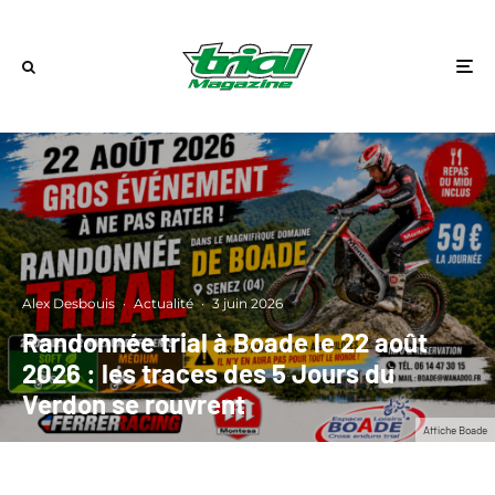
Alex Desbouis
·
Actualité
·
3 juin 2026
Randonnée trial à Boade le 22 août
2026 : les traces des 5 Jours du
Verdon se rouvrent
Affiche Boade