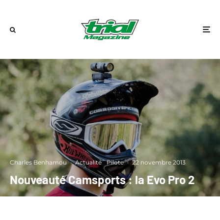
Charles Benhamou
·
Actualité
Pilote
·
22 novembre 2013
Nouveauté Camsports : la Evo Pro 2