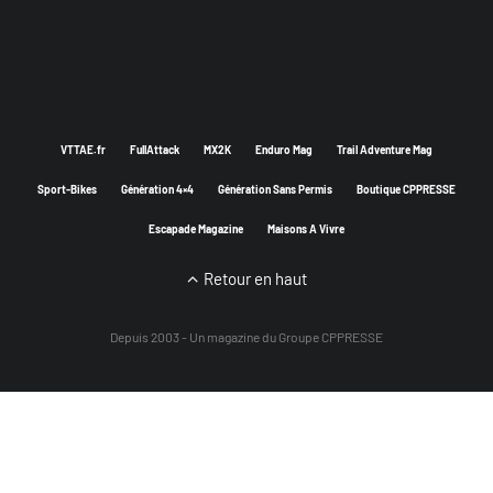
VTTAE.fr
FullAttack
MX2K
Enduro Mag
Trail Adventure Mag
Sport-Bikes
Génération 4×4
Génération Sans Permis
Boutique CPPRESSE
Escapade Magazine
Maisons A Vivre
Retour en haut
Depuis 2003 - Un magazine du
Groupe CPPRESSE