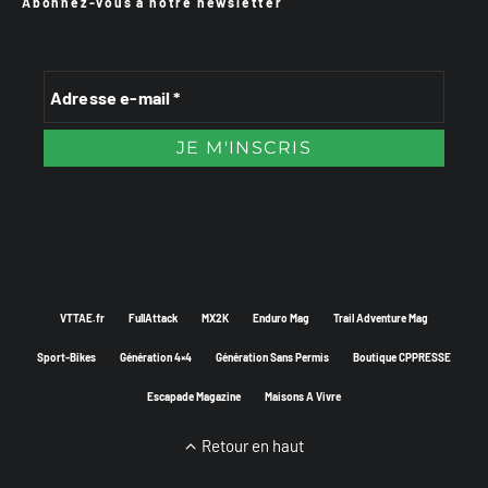
Abonnez-vous à notre newsletter
VTTAE.fr
FullAttack
MX2K
Enduro Mag
Trail Adventure Mag
Sport-Bikes
Génération 4×4
Génération Sans Permis
Boutique CPPRESSE
Escapade Magazine
Maisons A Vivre
Retour en haut