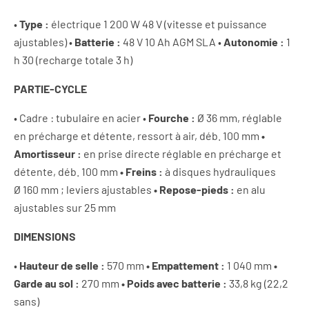
•
Type :
électrique 1 200 W 48 V (vitesse et puissance
ajustables) •
Batterie :
48 V 10 Ah AGM SLA •
Autonomie :
1
h 30 (recharge totale 3 h)
PARTIE-CYCLE
• Cadre : tubulaire en acier •
Fourche :
Ø 36 mm, réglable
en précharge et détente, ressort à air, déb. 100 mm
•
Amortisseur :
en prise directe réglable en précharge et
détente, déb. 100 mm
• Freins :
à disques hydrauliques
Ø 160 mm ; leviers ajustables
• Repose-pieds :
en alu
ajustables sur 25 mm
DIMENSIONS
•
Hauteur de selle :
570 mm
• Empattement :
1 040 mm
•
Garde au sol :
270 mm
• Poids avec batterie :
33,8 kg (22,2
sans)