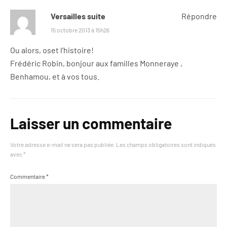
Versailles suite
Répondre
15 octobre 2013 à 15h26
Ou alors, oset l’histoire!
Frédéric Robin, bonjour aux familles Monneraye ,
Benhamou, et à vos tous.
Laisser un commentaire
Votre adresse e-mail ne sera pas publiée.
Les champs obligatoires sont indiqués
avec
*
Commentaire
*