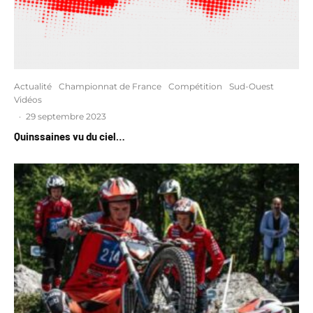
Actualité
Championnat de France
Compétition
Sud-Ouest
Vidéos
·
29 septembre 2023
Quinssaines vu du ciel…