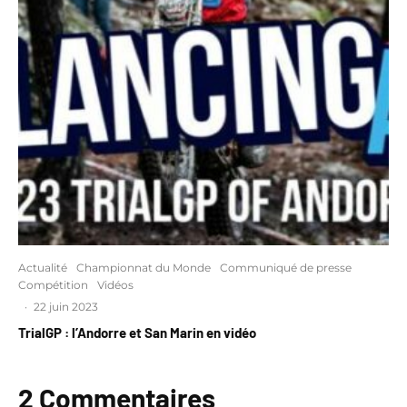
Actualité
Championnat du Monde
Communiqué de presse
Compétition
Vidéos
·
22 juin 2023
TrialGP : l’Andorre et San Marin en vidéo
2 Commentaires