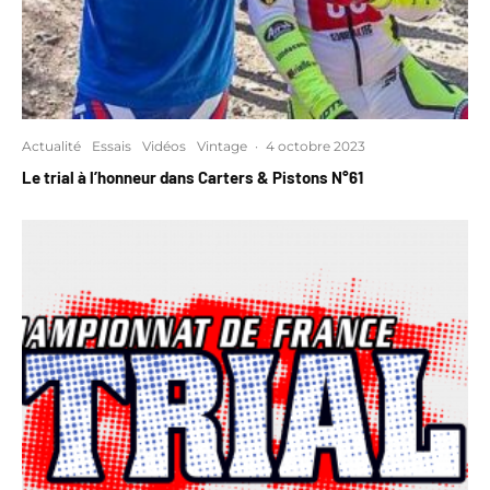
Actualité
Essais
Vidéos
Vintage
·
4 octobre 2023
Le trial à l’honneur dans Carters & Pistons N°61