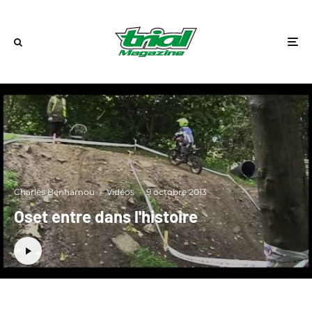
Charles Benhamou
·
Vidéos
·
9 octobre 2013
Oset entre dans l'histoire