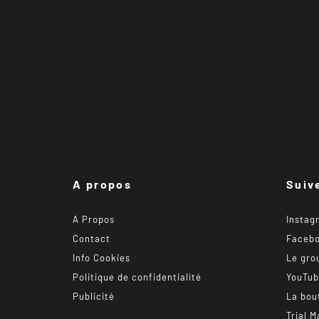
A propos
Suiv
A Propos
Instag
Contact
Faceb
Info Cookies
Le gro
Politique de confidentialité
YouTu
Publicité
La bou
Trial M