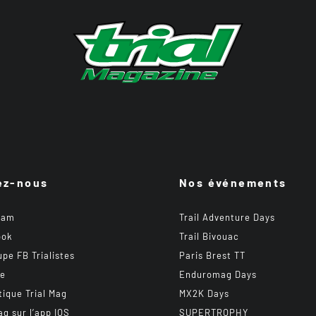
ez-nous
Nos événements
ram
Trail Adventure Days
ook
Trail Bivouac
upe FB Trialistes
Paris Brest TT
be
Enduromag Days
tique Trial Mag
MX2K Days
ag sur l’app IOS
SUPERTROPHY