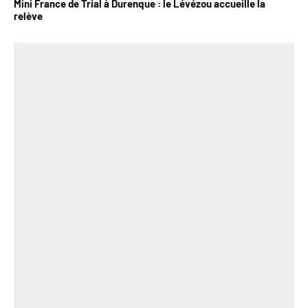
Mini France de Trial à Durenque : le Lévézou accueille la
relève