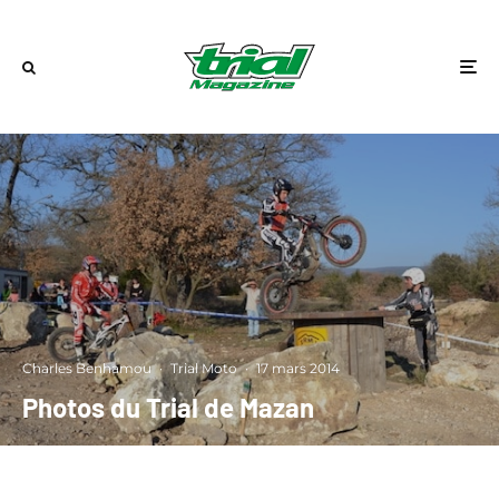
Charles Benhamou
·
Trial Moto
·
17 mars 2014
Photos du Trial de Mazan