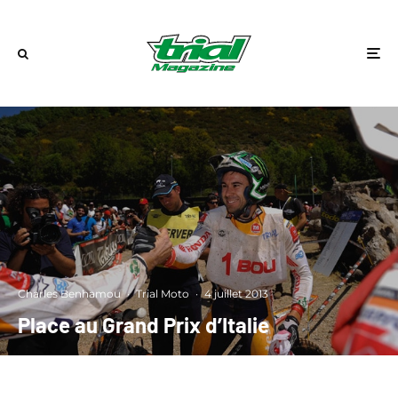
Charles Benhamou
·
Trial Moto
·
4 juillet 2013
Place au Grand Prix d’Italie