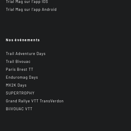
Trial Mag sur l’app IOS
Trial Mag sur l’app Android
Nos événements
Trail Adventure Days
Trail Bivouac
Paris Brest TT
Enduromag Days
MX2K Days
SUPERTROPHY
Grand Rallye VTT TransVerdon
BiiVOUAC VTT