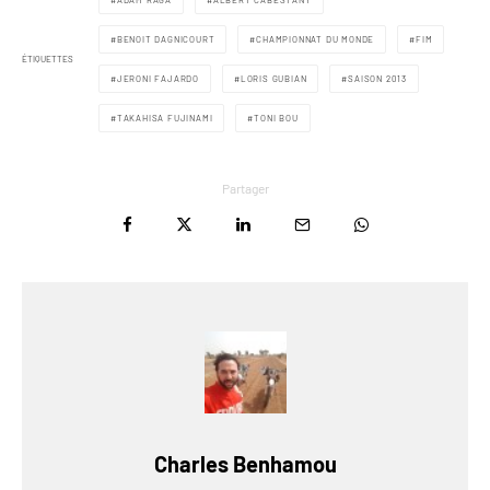
ADAM RAGA
ALBERT CABESTANY
BENOIT DAGNICOURT
CHAMPIONNAT DU MONDE
FIM
ÉTIQUETTES
JERONI FAJARDO
LORIS GUBIAN
SAISON 2013
TAKAHISA FUJINAMI
TONI BOU
Partager
Charles Benhamou