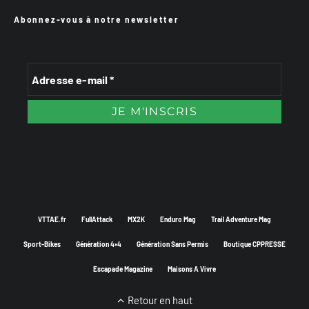
Abonnez-vous à notre newsletter
VTTAE.fr
FullAttack
MX2K
Enduro Mag
Trail Adventure Mag
Sport-Bikes
Génération 4×4
Génération Sans Permis
Boutique CPPRESSE
Escapade Magazine
Maisons A Vivre
Retour en haut