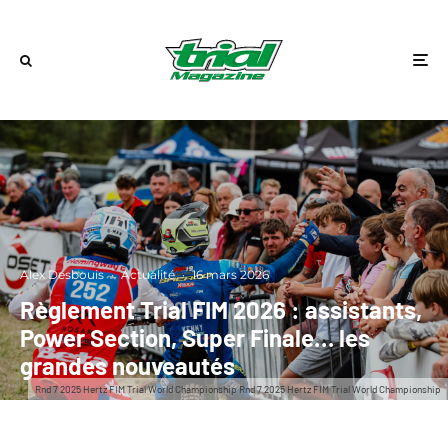
Alex Desbouis
·
Actualité
·
16 mars 2026
Règlement Trial FIM 2026 : assistants,
Power Section, Super Finale… les
grandes nouveautés
Rnd 7 2025 Hertz FIM Trial World Championship Rnd 7 2025 Hertz FIM Trial World Championship