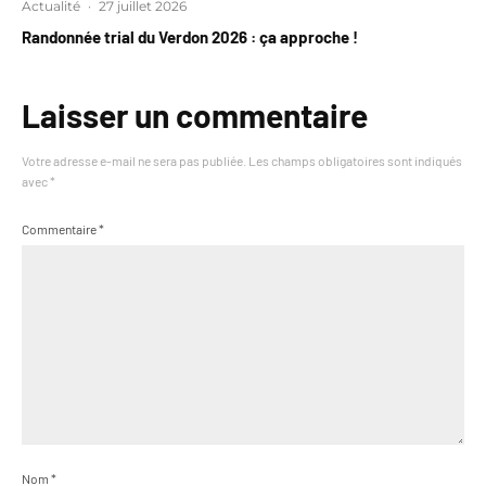
Actualité
·
27 juillet 2026
Randonnée trial du Verdon 2026 : ça approche !
Laisser un commentaire
Votre adresse e-mail ne sera pas publiée.
Les champs obligatoires sont indiqués
avec
*
Commentaire
*
Nom
*