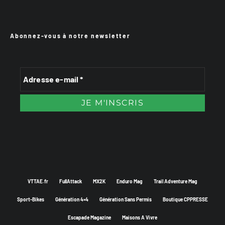
Abonnez-vous à notre newsletter
VTTAE.fr
FullAttack
MX2K
Enduro Mag
Trail Adventure Mag
Sport-Bikes
Génération 4×4
Génération Sans Permis
Boutique CPPRESSE
Escapade Magazine
Maisons A Vivre