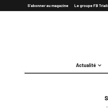
S’abonner au magazine
Le groupe FB Trial
Actualité
S
D