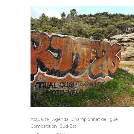
Actualité
Agenda
Championnat de ligue
Compétition
Sud-Est