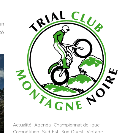
un
té
Actualité
Agenda
Championnat de ligue
Compétition
Sud-Est
Sud-Ouest
Vintage