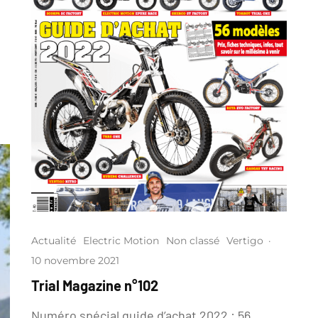
Actualité
Electric Motion
Non classé
Vertigo
·
10 novembre 2021
Trial Magazine n°102
Numéro spécial guide d’achat 2022 : 56