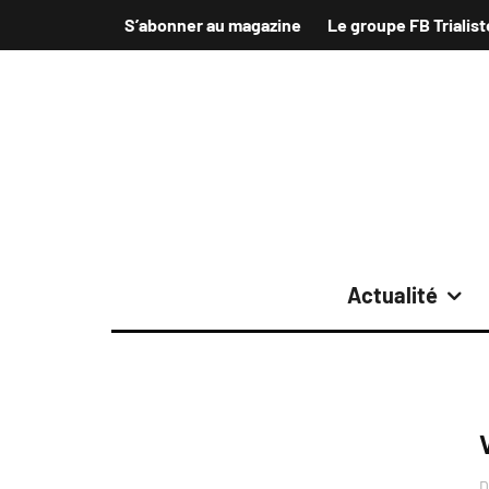
S’abonner au magazine
Le groupe FB Trialist
Actualité
D