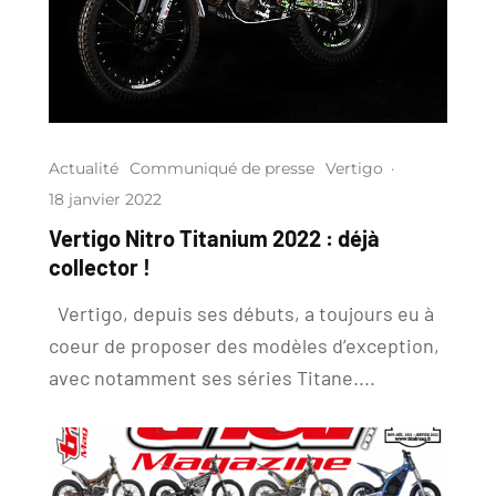
Actualité
Communiqué de presse
Vertigo
·
18 janvier 2022
Vertigo Nitro Titanium 2022 : déjà
collector !
Vertigo, depuis ses débuts, a toujours eu à
coeur de proposer des modèles d’exception,
avec notamment ses séries Titane....