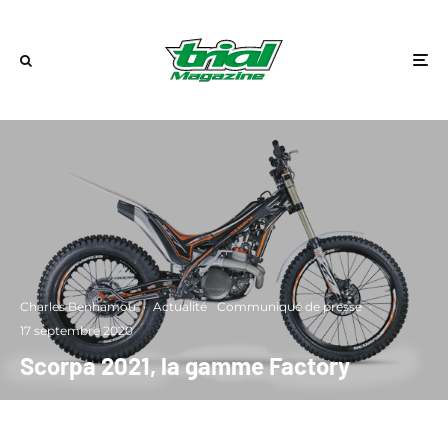
Charles Benhamou
·
Actualité
Communiqué de presse
·
17 septembre 2020
Scorpa 2021, la gamme Factory