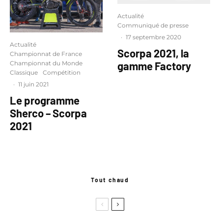
Actualité
Communiqué de presse
·
17 septembre 2020
Actualité
Scorpa 2021, la
Championnat de France
Championnat du Monde
gamme Factory
Classique
Compétition
·
11 juin 2021
Le programme
Sherco – Scorpa
2021
Tout chaud