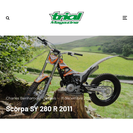
Charles Benhamou
·
Essais
·
11 décembre 2015
Scorpa SY 280 R 2011