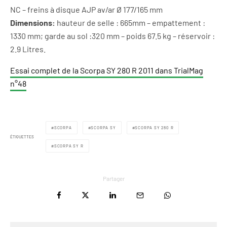
NC – freins à disque AJP av/ar Ø 177/165 mm
Dimensions:
hauteur de selle : 665mm – empattement :
1330 mm; garde au sol :320 mm – poids 67.5 kg – réservoir :
2.9 Litres.
Essai complet de la Scorpa SY 280 R 2011 dans TrialMag
n°48
SCORPA
SCORPA SY
SCORPA SY 280 R
ÉTIQUETTES
SCORPA SY R
Partager