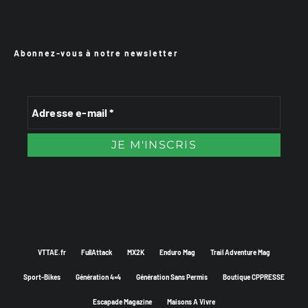
Abonnez-vous à notre newsletter
VTTAE.fr
FullAttack
MX2K
Enduro Mag
Trail Adventure Mag
Sport-Bikes
Génération 4×4
Génération Sans Permis
Boutique CPPRESSE
Escapade Magazine
Maisons A Vivre