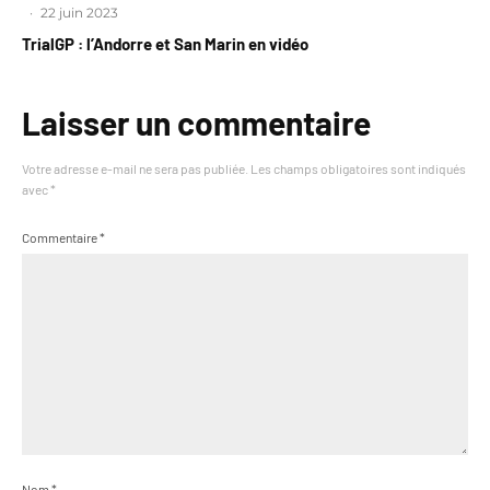
·
22 juin 2023
TrialGP : l’Andorre et San Marin en vidéo
Laisser un commentaire
Votre adresse e-mail ne sera pas publiée.
Les champs obligatoires sont indiqués
avec
*
Commentaire
*
Nom
*