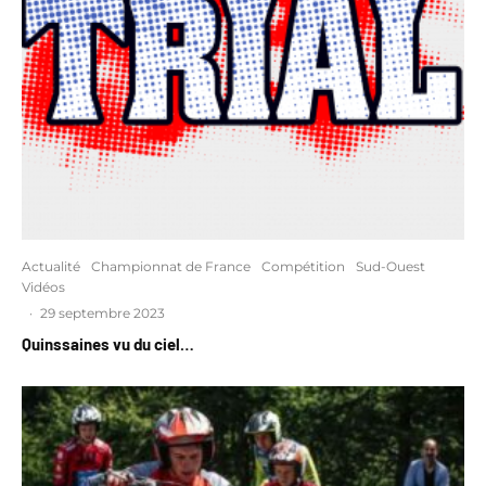
Actualité
Championnat de France
Compétition
Sud-Ouest
Vidéos
·
29 septembre 2023
Quinssaines vu du ciel…