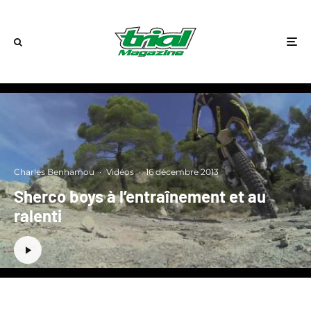
Charles Benhamou
·
Vidéos
·
16 décembre 2013
Sherco boys à l’entraînement et au
ralenti