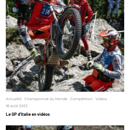
Actualité
Championnat du Monde
Compétition
Vidéos
·
18 août 2023
Le GP d’Italie en vidéos