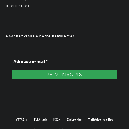
BiiVOUAC VTT
Abonnez-vous à notre newsletter
VTTAE.fr
FullAttack
MX2K
Enduro Mag
Trail Adventure Mag