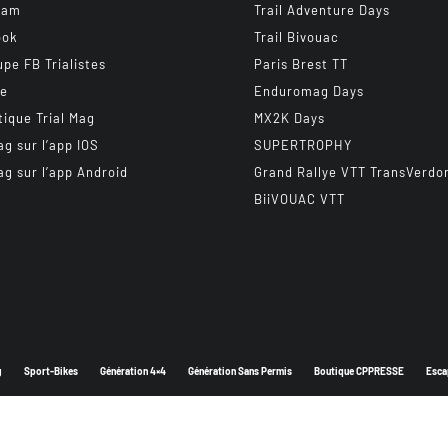
ram
Trail Adventure Days
ook
Trail Bivouac
upe FB Trialistes
Paris Brest TT
be
Enduromag Days
tique Trial Mag
MX2K Days
ag sur l’app IOS
SUPERTROPHY
ag sur l’app Android
Grand Rallye VTT TransVerdo
BiiVOUAC VTT
g
Sport-Bikes
Génération 4×4
Génération Sans Permis
Boutique CPPRESSE
Esca
Depuis 2003 - Un magazine du
Groupe CPPRESSE