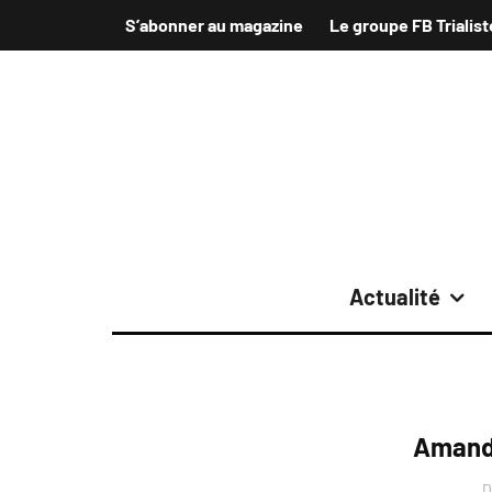
S’abonner au magazine
Le groupe FB Trialist
Actualité
Amandi
D