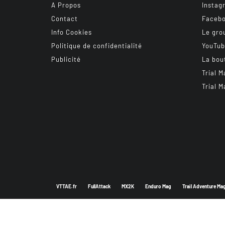
A Propos
Instag
Contact
Faceb
Info Cookies
Le gro
Politique de confidentialité
YouTu
Publicité
La bou
Trial M
Trial M
VTTAE.fr
FullAttack
MX2K
Enduro Mag
Trail Adventure Ma