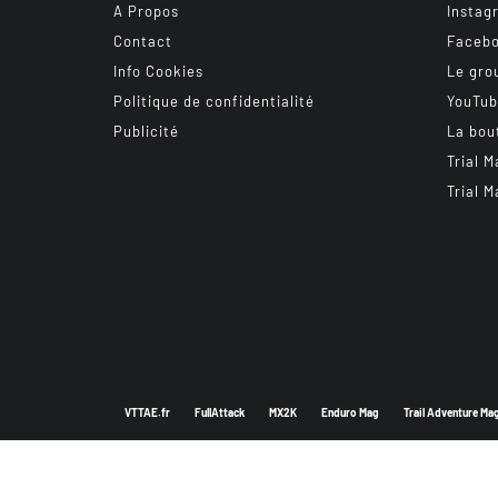
A Propos
Instag
Contact
Faceb
Info Cookies
Le gro
Politique de confidentialité
YouTu
Publicité
La bou
Trial M
Trial M
VTTAE.fr
FullAttack
MX2K
Enduro Mag
Trail Adventure Ma