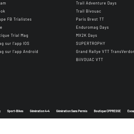
ram
Trail Adventure Days
ook
Trail Bivouac
upe FB Trialistes
Paris Brest TT
be
Enduromag Days
tique Trial Mag
MX2K Days
ag sur l’app IOS
SUPERTROPHY
ag sur l’app Android
Grand Rallye VTT TransVerdo
BiiVOUAC VTT
g
Sport-Bikes
Génération 4×4
Génération Sans Permis
Boutique CPPRESSE
Esca
Depuis 2003 - Un magazine du
Groupe CPPRESSE