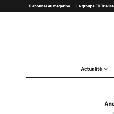
S’abonner au magazine
Le groupe FB Trialist
Actualité
Anc
D