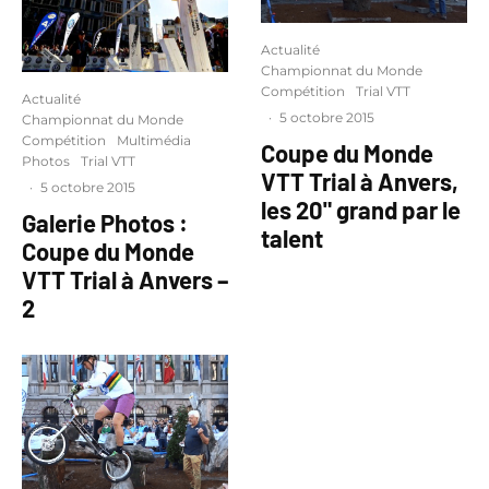
Actualité
Championnat du Monde
Compétition
Trial VTT
Actualité
·
5 octobre 2015
Championnat du Monde
Compétition
Multimédia
Coupe du Monde
Photos
Trial VTT
VTT Trial à Anvers,
·
5 octobre 2015
les 20" grand par le
Galerie Photos :
talent
Coupe du Monde
VTT Trial à Anvers –
2