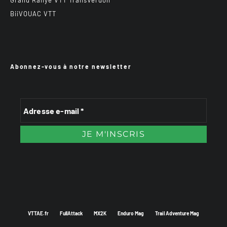
Grand Rallye VTT TransVerdon
BiiVOUAC VTT
Abonnez-vous à notre newsletter
VTTAE.fr
FullAttack
MX2K
Enduro Mag
Trail Adventure Mag