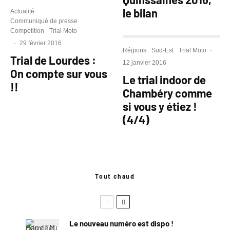
le bilan
Actualité
Communiqué de presse
Compétition
Trial Moto
·
29 février 2016
Régions
Sud-Est
Trial Moto
·
Trial de Lourdes :
12 janvier 2016
On compte sur vous
Le trial indoor de
!!
Chambéry comme
si vous y étiez !
(4/4)
Tout chaud
Le nouveau numéro est dispo !