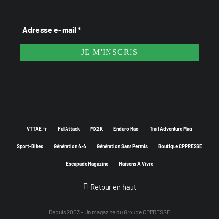
VTTAE.fr
FullAttack
MX2K
Enduro Mag
Trail Adventure Mag
Sport-Bikes
Génération 4×4
Génération Sans Permis
Boutique CPPRESSE
Escapade Magazine
Maisons A Vivre
Retour en haut
Depuis 2003 - Un magazine du
Groupe CPPRESSE