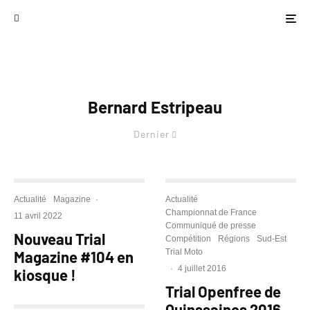
Bernard Estripeau
Dernier
Actualité
Magazine
·
Actualité
Championnat de France
11 avril 2022
Communiqué de presse
Nouveau Trial
Compétition
Régions
Sud-Est
Trial Moto
Magazine #104 en
·
4 juillet 2016
kiosque !
Trial Openfree de
Quinssaines 2016,