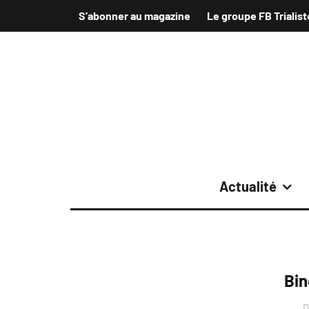
S’abonner au magazine
Le groupe FB Trialist
Actualité
Bin
D