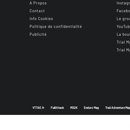
A Propos
Instag
Contact
Faceb
Info Cookies
Le gro
Politique de confidentialité
YouTu
Publicité
La bou
Trial M
Trial M
VTTAE.fr
FullAttack
MX2K
Enduro Mag
Trail Adventure Ma