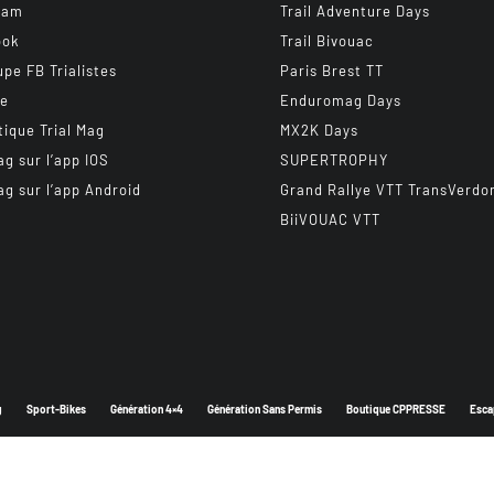
ram
Trail Adventure Days
ook
Trail Bivouac
upe FB Trialistes
Paris Brest TT
be
Enduromag Days
tique Trial Mag
MX2K Days
ag sur l’app IOS
SUPERTROPHY
ag sur l’app Android
Grand Rallye VTT TransVerdo
BiiVOUAC VTT
g
Sport-Bikes
Génération 4×4
Génération Sans Permis
Boutique CPPRESSE
Esca
Depuis 2003 - Un magazine du
Groupe CPPRESSE