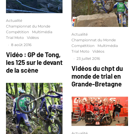
Actualité
Championnat du Monde
Compétition
Multimédia
Actualité
Trial Moto
Vidéos
Championnat du Monde
·
8 août 2016
Compétition
Multimédia
Trial Moto
Vidéos
Vidéo : GP de Tong,
·
23 juillet 2016
les 125 sur le devant
Vidéos du chpt du
de la scène
monde de trial en
Grande-Bretagne
Actualité