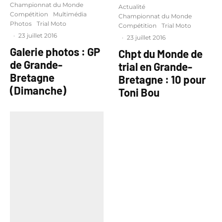
Championnat du Monde
Actualité
Compétition
Multimédia
Championnat du Monde
Photos
Trial Moto
Compétition
Trial Moto
·
23 juillet 2016
·
23 juillet 2016
Galerie photos : GP
Chpt du Monde de
de Grande-
trial en Grande-
Bretagne
Bretagne : 10 pour
(Dimanche)
Toni Bou