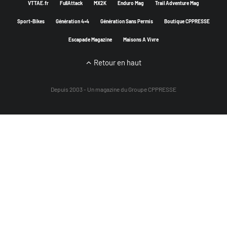
VTTAE.fr
FullAttack
MX2K
Enduro Mag
Trail Adventure Mag
Sport-Bikes
Génération 4×4
Génération Sans Permis
Boutique CPPRESSE
Escapade Magazine
Maisons A Vivre
Retour en haut
Depuis 2003 - Un magazine du
Groupe CPPRESSE