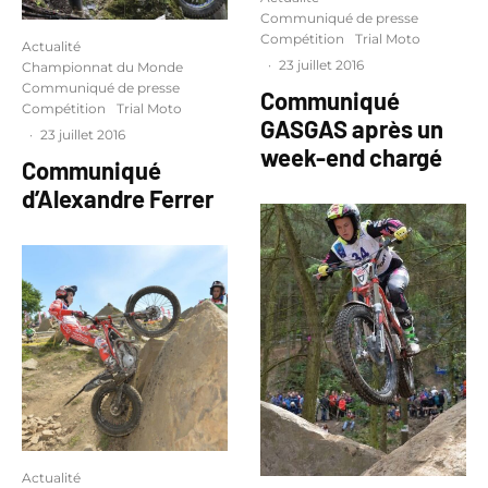
Communiqué de presse
Compétition
Trial Moto
Actualité
·
23 juillet 2016
Championnat du Monde
Communiqué de presse
Communiqué
Compétition
Trial Moto
GASGAS après un
·
23 juillet 2016
week-end chargé
Communiqué
d’Alexandre Ferrer
Actualité