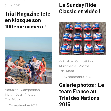
La Sunday Ride
3 mai 2021
Classic en vidéo !
Trial Magazine fête
en kiosque son
100ème numéro !
Actualité
Compétition
Multimédia
Photos
Trial Moto
·
23 septembre 2015
Galerie photos : Le
Actualité
Compétition
team France au
Multimédia
Photos
Trial des Nations
Trial Moto
2015
·
24 septembre 2015