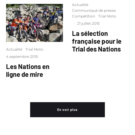
Actualité
Communiqué de presse
Compétition
Trial Moto
·
21 juillet 2015
La sélection
française pour le
Trial des Nations
Actualité
Trial Moto
·
4 septembre 2015
Les Nations en
ligne de mire
En voir plus