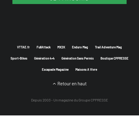
VTTAE.fr
FullAttack
MX2K
Enduro Mag
Trail Adventure Mag
Sport-Bikes
Génération 4×4
Génération Sans Permis
Boutique CPPRESSE
Escapade Magazine
Maisons A Vivre
Retour en haut
Depuis 2003 - Un magazine du
Groupe CPPRESSE