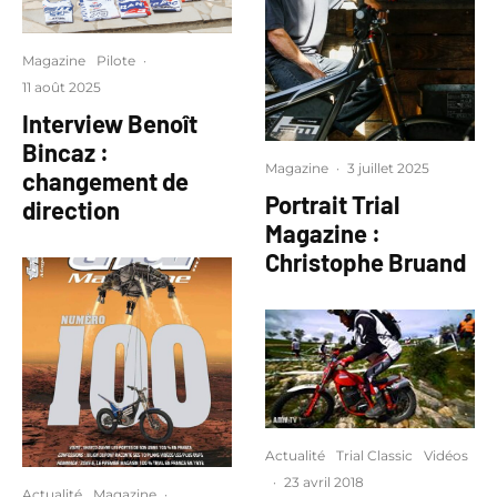
Magazine
Pilote
·
11 août 2025
Interview Benoît
Bincaz :
Magazine
·
3 juillet 2025
changement de
Portrait Trial
direction
Magazine :
Christophe Bruand
Actualité
Trial Classic
Vidéos
·
23 avril 2018
Actualité
Magazine
·