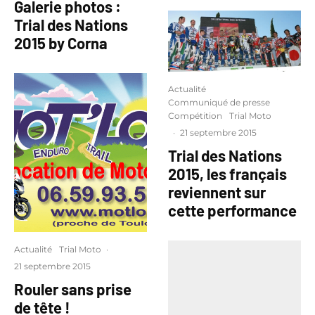
Galerie photos :
Trial des Nations
2015 by Corna
Actualité
Communiqué de presse
Compétition
Trial Moto
·
21 septembre 2015
Trial des Nations
2015, les français
reviennent sur
cette performance
Actualité
Trial Moto
·
21 septembre 2015
Rouler sans prise
de tête !