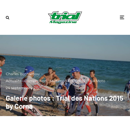
Charles Benhamou
·
Actualité
Compétition
Multimédia
Photos
Trial Moto
·
24 septembre 2015
Galerie photos : Trial des Nations 2015
by Corna