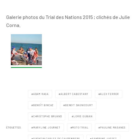
Galerie photos du Trial des Nations 2015 ; clichés de Julie
Corna.
ADAM RAGA
ALBERT CABESTANY
ALEX FERRER
BENOÎT BINCAZ
BENOIT DAGNICOURT
CHRISTOPHE BRUAND
LORIS GUBIAN
ÉTIQUETTES
MARYLINE JOURNET
MOTO TRIAL
PAULINE MASANES
QUENTIN CARLES DE CAUDEMBERG
SANDRINE JUFFET