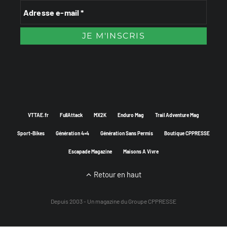
VTTAE.fr
FullAttack
MX2K
Enduro Mag
Trail Adventure Mag
Sport-Bikes
Génération 4×4
Génération Sans Permis
Boutique CPPRESSE
Escapade Magazine
Maisons A Vivre
Retour en haut
Depuis 2003 - Un magazine du
Groupe CPPRESSE