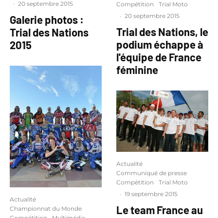
·
20 septembre 2015
Compétition
Trial Moto
·
20 septembre 2015
Galerie photos :
Trial des Nations, le
Trial des Nations
podium échappe à
2015
l'équipe de France
féminine
Actualité
Communiqué de presse
Compétition
Trial Moto
·
19 septembre 2015
Actualité
Le team France au
Championnat du Monde
Compétition
Multimédia