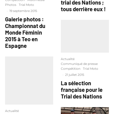
trial des Nations ;
Photos
Trial Moto
tous derrière eux !
·
19 septembre 2015
Galerie photos :
Championnat du
Monde Féminin
2015 à Teo en
Espagne
Actualité
Communiqué de presse
Compétition
Trial Moto
·
21 juillet 2015
La sélection
française pour le
Trial des Nations
Actualité