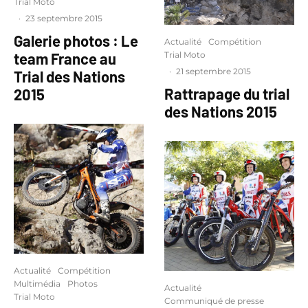
Trial Moto
·
23 septembre 2015
Galerie photos : Le
Actualité
Compétition
team France au
Trial Moto
·
21 septembre 2015
Trial des Nations
Rattrapage du trial
2015
des Nations 2015
Actualité
Compétition
Multimédia
Photos
Actualité
Trial Moto
Communiqué de presse