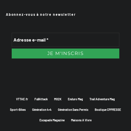
Abonnez-vous à notre newsletter
VTTAE.fr
FullAttack
MX2K
Enduro Mag
Trail Adventure Mag
Sport-Bikes
Génération 4×4
Génération Sans Permis
Boutique CPPRESSE
Escapade Magazine
Maisons A Vivre