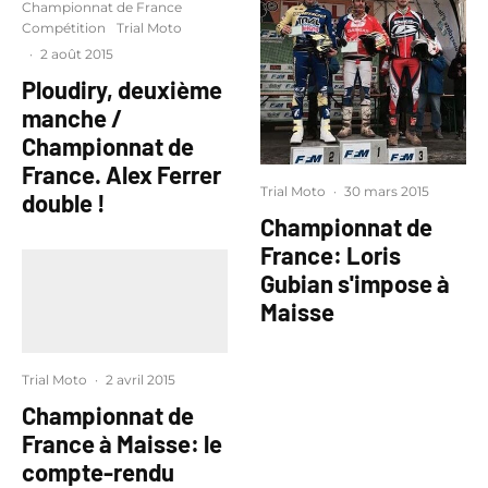
Championnat de France
Compétition
Trial Moto
·
2 août 2015
Ploudiry, deuxième
manche /
Championnat de
France. Alex Ferrer
Trial Moto
·
30 mars 2015
double !
Championnat de
France: Loris
Gubian s'impose à
Maisse
Trial Moto
·
2 avril 2015
Championnat de
France à Maisse: le
compte-rendu