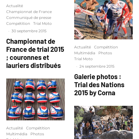
Actualité
Championnat de France
Communiqué de presse
Compétition
Trial Moto
·
30 septembre 2015
Championnat de
Actualité
Compétition
France de trial 2015
Multimédia
Photos
; couronnes et
Trial Moto
lauriers distribués
·
24 septembre 2015
Galerie photos :
Trial des Nations
2015 by Corna
Actualité
Compétition
Multimédia
Photos