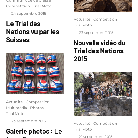
Communiqué de presse
Compétition
Trial Moto
·
24 septembre 2015
Actualité
Compétition
Le Trial des
Trial Moto
Nations vu par les
·
23 septembre 2015
Suisses
Nouvelle vidéo du
Trial des Nations
2015
Actualité
Compétition
Multimédia
Photos
Trial Moto
·
23 septembre 2015
Actualité
Compétition
Trial Moto
Galerie photos : Le
·
21 septembre 2015