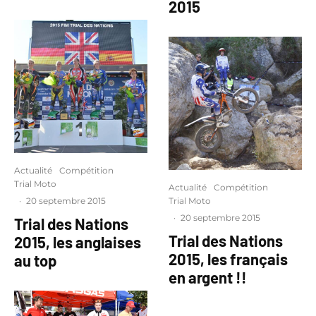
2015
Actualité
Compétition
Trial Moto
Actualité
Compétition
Trial Moto
·
20 septembre 2015
·
20 septembre 2015
Trial des Nations
Trial des Nations
2015, les anglaises
2015, les français
au top
en argent !!