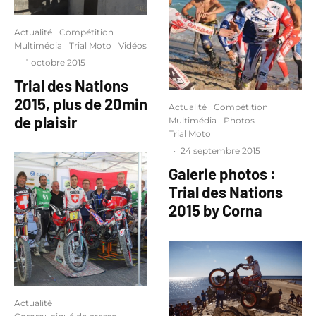
Actualité
Compétition
Multimédia
Trial Moto
Vidéos
·
1 octobre 2015
Trial des Nations
2015, plus de 20min
Actualité
Compétition
de plaisir
Multimédia
Photos
Trial Moto
·
24 septembre 2015
Galerie photos :
Trial des Nations
2015 by Corna
Actualité