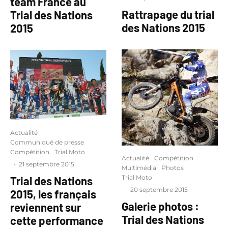
team France au
Rattrapage du trial
Trial des Nations
des Nations 2015
2015
Actualité
Communiqué de presse
Compétition
Trial Moto
Actualité
Compétition
·
21 septembre 2015
Multimédia
Photos
Trial Moto
Trial des Nations
·
20 septembre 2015
2015, les français
Galerie photos :
reviennent sur
Trial des Nations
cette performance