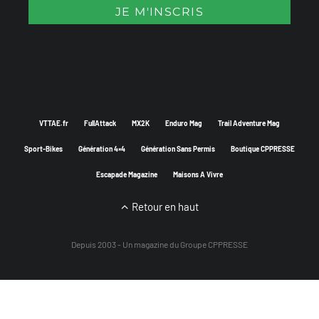
VTTAE.fr
FullAttack
MX2K
Enduro Mag
Trail Adventure Mag
Sport-Bikes
Génération 4×4
Génération Sans Permis
Boutique CPPRESSE
Escapade Magazine
Maisons A Vivre
Retour en haut
Depuis 2003 - Un magazine du
Groupe CPPRESSE