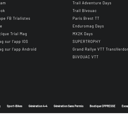
ram
Trail Adventure Days
ook
Trail Bivouac
upe FB Trialistes
Paris Brest TT
be
Enduromag Days
tique Trial Mag
MX2K Days
ag sur l’app IOS
SUPERTROPHY
ag sur l’app Android
Grand Rallye VTT TransVerdo
BiiVOUAC VTT
g
Sport-Bikes
Génération 4×4
Génération Sans Permis
Boutique CPPRESSE
Esca
Depuis 2003 - Un magazine du
Groupe CPPRESSE