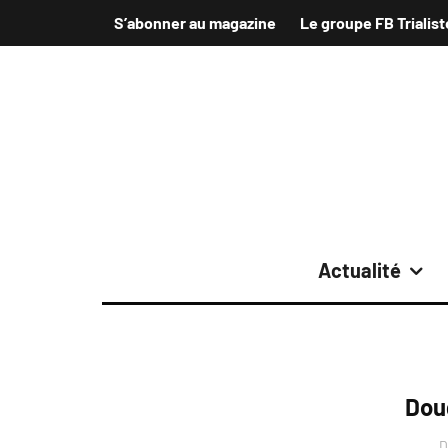
S’abonner au magazine
Le groupe FB Trialist
Actualité
Dou
D