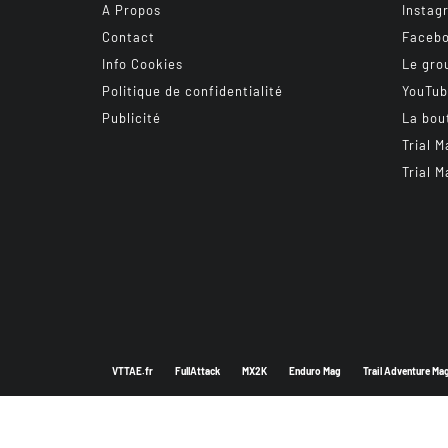
A Propos
Instag
Contact
Faceb
Info Cookies
Le gro
Politique de confidentialité
YouTu
Publicité
La bou
Trial M
Trial M
VTTAE.fr
FullAttack
MX2K
Enduro Mag
Trail Adventure Ma