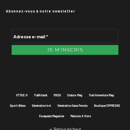
Abonnez-vous à notre newsletter
VTTAE.fr
FullAttack
MX2K
Enduro Mag
Trail Adventure Mag
Sport-Bikes
Génération 4×4
Génération Sans Permis
Boutique CPPRESSE
Escapade Magazine
Maisons A Vivre
Retour en haut