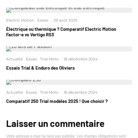
Electric Motion
Essais
·
29 août 2025
Électrique ou thermique ? Comparatif Electric Motion
Factor-e vs Vertigo RS3
Actualité
Essais
Trial Moto
·
18 décembre 2024
Essais Trial & Enduro des Oliviers
Actualité
Essais
Trial Moto
·
16 décembre 2024
Comparatif 250 Trial modèles 2025 ! Que choisir ?
Laisser un commentaire
Votre adresse e-mail ne sera pas publiée.
Les champs obligatoires sont