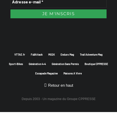
VTTAE.fr
FullAttack
MX2K
Enduro Mag
Trail Adventure Mag
Sport-Bikes
Génération 4×4
Génération Sans Permis
Boutique CPPRESSE
Escapade Magazine
Maisons A Vivre
Retour en haut
Depuis 2003 - Un magazine du
Groupe CPPRESSE