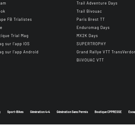
ram
Trail Adventure Days
ook
Trail Bivouac
upe FB Trialistes
Paris Brest TT
be
Enduromag Days
tique Trial Mag
MX2K Days
ag sur l’app IOS
SUPERTROPHY
ag sur l’app Android
Grand Rallye VTT TransVerdo
BiiVOUAC VTT
g
Sport-Bikes
Génération 4×4
Génération Sans Permis
Boutique CPPRESSE
Esca
Depuis 2003 - Un magazine du
Groupe CPPRESSE