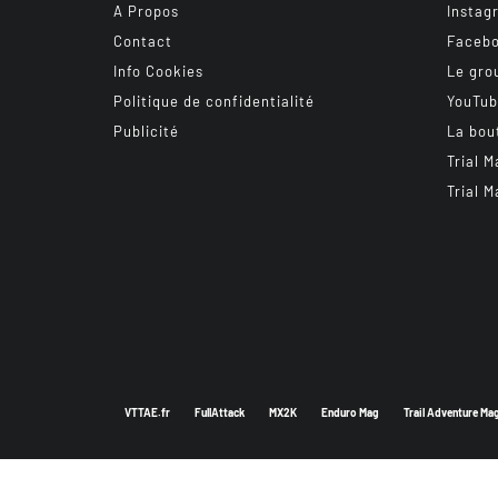
A Propos
Instag
Contact
Faceb
Info Cookies
Le gro
Politique de confidentialité
YouTu
Publicité
La bou
Trial M
Trial M
VTTAE.fr
FullAttack
MX2K
Enduro Mag
Trail Adventure Ma