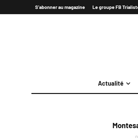
S’abonner au magazine
Le groupe FB Trialist
Actualité
Montesa
D