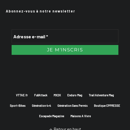
Abonnez-vous à notre newsletter
VTTAE.fr
FullAttack
MX2K
Enduro Mag
Trail Adventure Mag
Sport-Bikes
Génération 4×4
Génération Sans Permis
Boutique CPPRESSE
Escapade Magazine
Maisons A Vivre
Retour en haut