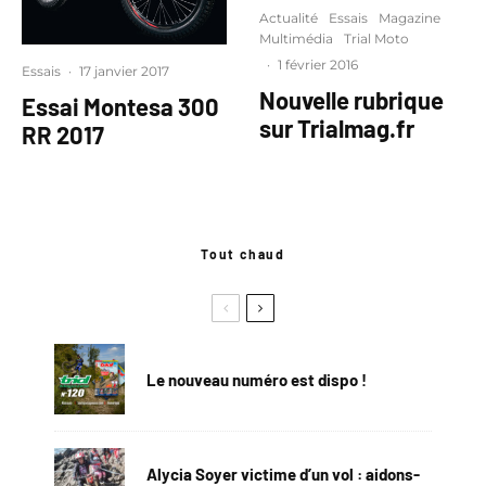
Actualité
Essais
Magazine
Multimédia
Trial Moto
·
1 février 2016
Essais
·
17 janvier 2017
Nouvelle rubrique
Essai Montesa 300
sur Trialmag.fr
RR 2017
Tout chaud
Le nouveau numéro est dispo !
Alycia Soyer victime d’un vol : aidons-